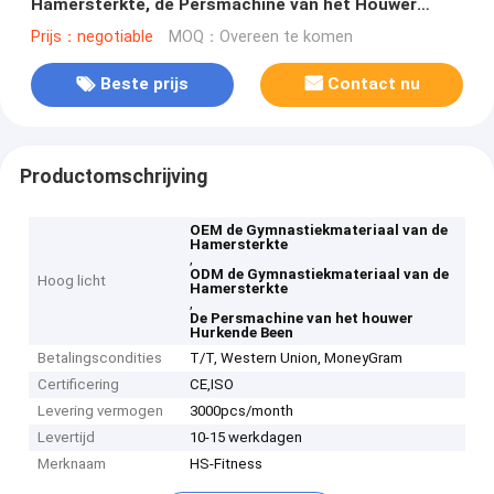
Hamersterkte, de Persmachine van het Houwer
Hurkende Been
Prijs：negotiable
MOQ：Overeen te komen
Beste prijs
Contact nu
Productomschrijving
OEM de Gymnastiekmateriaal van de
Hamersterkte
,
ODM de Gymnastiekmateriaal van de
Hoog licht
Hamersterkte
,
De Persmachine van het houwer
Hurkende Been
Betalingscondities
T/T, Western Union, MoneyGram
Certificering
CE,ISO
Levering vermogen
3000pcs/month
Levertijd
10-15 werkdagen
Merknaam
HS-Fitness