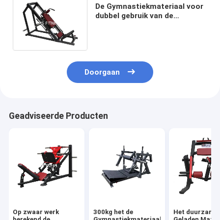
De Gymnastiekmateriaal voor
dubbel gebruik van de
Hamersterkte, de
Persmachine van het Houwer
Hurkende Been
Doorgaan
Geadviseerde Producten
Op zwaar werk
300kg het de
Het duurzame
berekend de
Gymnastiekmateriaal
Geladen Mater