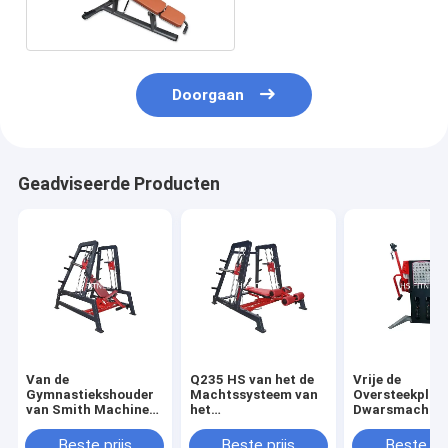
Doorgaan
Geadviseerde Producten
Van de
Q235 HS van het de
Vrije de
Gymnastiekshouder
Machtssysteem van
Oversteekplaa
van Smith Machine
het
Dwarsmachin
Dual System Upper
Gymnastiekmateriaal
Multistatione
van de staalmacht
de Oefening van
van de Motie D
Beste prijs
Beste prijs
Beste pri