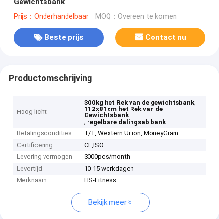
Gewichtsbank
Prijs：Onderhandelbaar
MOQ：Overeen te komen
Beste prijs
Contact nu
Productomschrijving
,
300kg het Rek van de gewichtsbank
112x81cm het Rek van de
Hoog licht
Gewichtsbank
,
regelbare dalingsab bank
Betalingscondities
T/T, Western Union, MoneyGram
Certificering
CE,ISO
Levering vermogen
3000pcs/month
Levertijd
10-15 werkdagen
Merknaam
HS-Fitness
Bekijk meer