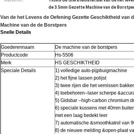
Markeren:
195KG de Sterktemateriaal van de het lev
de 3.5mm Gezette Machine van de Borstpe
Van de het Levens de Oefening Gezette Geschiktheid van d
Machine van de de Borstpers
Snelle Details
Goederennaam
De machine van de borstpers
Productcode
Hs-5506
Merk
HS GESCHIKTHEID
Speciale Details
1) volledige auto-pijpbuigmachine
2) het fijne lassen polijst
3) twee rijen die het vernissen bakke
4) toebehoren--laser scherpe &accur
5) Gidsbar --high-carbon chromium d
6) speciale kussens met 40mm buite
met een laag bedekt leer
7) automatische &smoothkatrol van
8) de nieuwe melding &open-plaat va