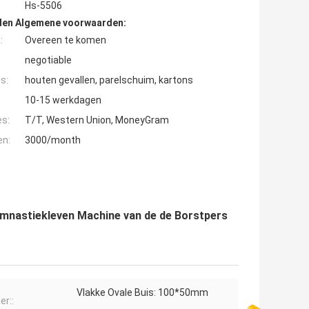
Hs-5506
den Algemene voorwaarden:
:
Overeen te komen
negotiable
s:
houten gevallen, parelschuim, kartons
10-15 werkdagen
es:
T/T, Western Union, MoneyGram
en:
3000/month
ymnastiekleven Machine van de de Borstpers
Vlakke Ovale Buis: 100*50mm
er::