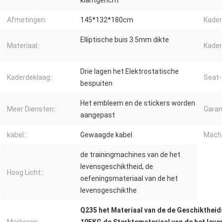
klantgericht
Afmetingen:
145*132*180cm
Kader
Elliptische buis 3.5mm dikte
Materiaal::
Kaderk
Drie lagen het Elektrostatische
Kaderdeklaag::
Seat-
bespuiten
Het embleem en de stickers worden
Meer Diensten::
Garant
aangepast
kabel::
Gewaagde kabel
Machi
de trainingmachines van de het
levensgeschiktheid, de
Hoog Licht::
oefeningsmateriaal van de het
levensgeschikthe
Q235 het Materiaal van de de Geschiktheid