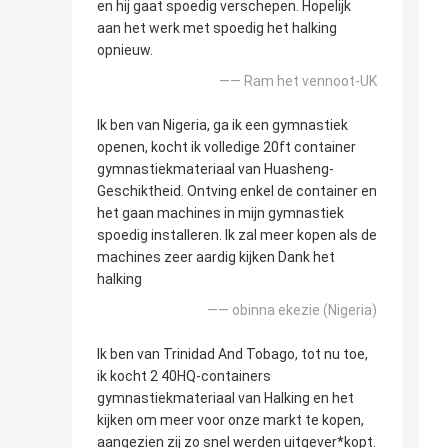
en hij gaat spoedig verschepen. Hopelijk
aan het werk met spoedig het halking
opnieuw.
—— Ram het vennoot-UK
Ik ben van Nigeria, ga ik een gymnastiek
openen, kocht ik volledige 20ft container
gymnastiekmateriaal van Huasheng-
Geschiktheid. Ontving enkel de container en
het gaan machines in mijn gymnastiek
spoedig installeren. Ik zal meer kopen als de
machines zeer aardig kijken Dank het
halking
—— obinna ekezie (Nigeria)
Ik ben van Trinidad And Tobago, tot nu toe,
ik kocht 2 40HQ-containers
gymnastiekmateriaal van Halking en het
kijken om meer voor onze markt te kopen,
aangezien zij zo snel werden uitgever*kopt.