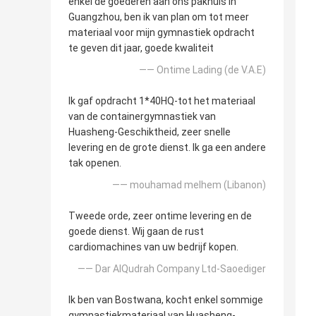
enkel de goederen aan ons pakhuis in
Guangzhou, ben ik van plan om tot meer
materiaal voor mijn gymnastiek opdracht
te geven dit jaar, goede kwaliteit
—— Ontime Lading (de V.A.E)
Ik gaf opdracht 1*40HQ-tot het materiaal
van de containergymnastiek van
Huasheng-Geschiktheid, zeer snelle
levering en de grote dienst. Ik ga een andere
tak openen.
—— mouhamad melhem (Libanon)
Tweede orde, zeer ontime levering en de
goede dienst. Wij gaan de rust
cardiomachines van uw bedrijf kopen.
—— Dar AlQudrah Company Ltd-Saoediger
Ik ben van Bostwana, kocht enkel sommige
gymnastiekmateriaal van Huasheng-