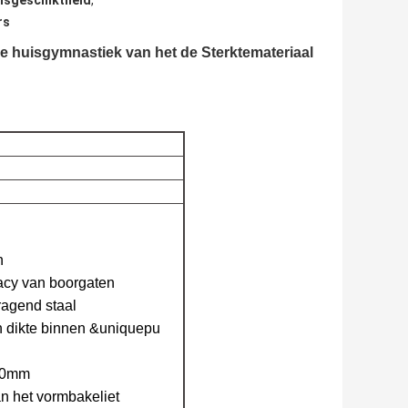
ensgeschiktheid
,
rs
e huisgymnastiek van het de Sterktemateriaal
n
acy van boorgaten
ragend staal
n dikte binnen &uniquepu
 90mm
n het vormbakeliet