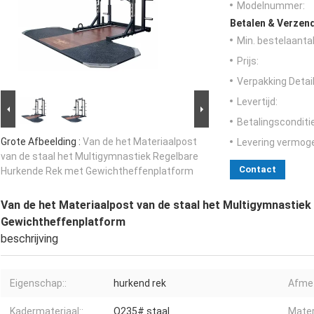
Modelnummer:
Betalen & Verzen
Min. bestelaantal
Prijs:
Verpakking Detail
Levertijd:
Betalingsconditi
Grote Afbeelding :
Van de het Materiaalpost
Levering vermog
van de staal het Multigymnastiek Regelbare
Contact
Hurkende Rek met Gewichtheffenplatform
Van de het Materiaalpost van de staal het Multigymnastie
Gewichtheffenplatform
beschrijving
Eigenschap::
hurkend rek
Afmet
Kadermateriaal::
Q235# staal
Materi