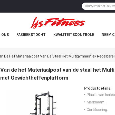
 ONS
FABRIEKSTOCHT
KWALITEITSCONTROLE
NEEM C
an De Het Materiaalpost Van De Staal Het Multigymnastiek Regelbar
Van de het Materiaalpost van de staal het Mul
met Gewichtheffenplatform
Productdetails:
Plaats van herko
Merknaam:
Certificering: