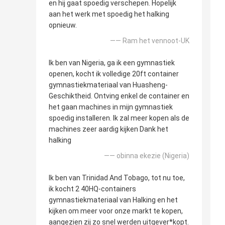
en hij gaat spoedig verschepen. Hopelijk
aan het werk met spoedig het halking
opnieuw.
—— Ram het vennoot-UK
Ik ben van Nigeria, ga ik een gymnastiek
openen, kocht ik volledige 20ft container
gymnastiekmateriaal van Huasheng-
Geschiktheid. Ontving enkel de container en
het gaan machines in mijn gymnastiek
spoedig installeren. Ik zal meer kopen als de
machines zeer aardig kijken Dank het
halking
—— obinna ekezie (Nigeria)
Ik ben van Trinidad And Tobago, tot nu toe,
ik kocht 2 40HQ-containers
gymnastiekmateriaal van Halking en het
kijken om meer voor onze markt te kopen,
aangezien zij zo snel werden uitgever*kopt.