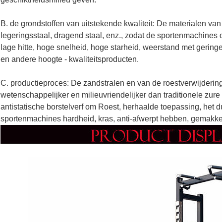
B. de grondstoffen van uitstekende kwaliteit: De materialen van u
legeringsstaal, dragend staal, enz., zodat de sportenmachines o
lage hitte, hoge snelheid, hoge starheid, weerstand met geringe
en andere hoogte - kwaliteitsproducten.
C. productieproces: De zandstralen en van de roestverwijderi
wetenschappelijker en milieuvriendelijker dan traditionele zur
antistatische borstelverf om Roest, herhaalde toepassing, het 
sportenmachines hardheid, kras, anti-afwerpt hebben, gemakke