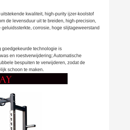
itstekende kwaliteit, high-purity ijzer-koolstof
m de levensduur uit te breiden, high-precision,
 geluidssterkte, corrosie, hoge slijtageweerstand
ng goedgekeurde technologie is
e was en roestverwijdering; Automatische
dubbele bespuiten te verwijderen, zodat de
lijk schoon te maken.