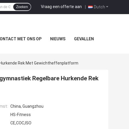
Vraag een offerte aan
|
Dutch
Zoeken
ONTACT MET ONS OP
NIEUWS
GEVALLEN
e Hurkende Rek Met Gewichtheffenplatform
tigymnastiek Regelbare Hurkende Rek
mst:
China, Guangzhou
HS-Fitness
CE,COC,ISO