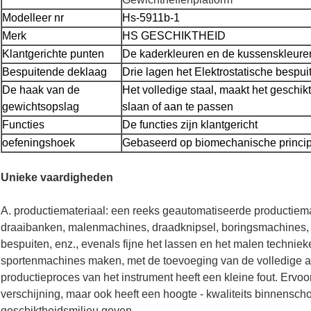
Modelleer nr
Hs-5911b-1
Merk
HS GESCHIKTHEID
Klantgerichte punten
De kaderkleuren en de kussenskleuren z
Bespuitende deklaag
Drie lagen het Elektrostatische bespui
De haak van de
Het volledige staal, maakt het geschi
gewichtsopslag
slaan of aan te passen
Functies
De functies zijn klantgericht
oefeningshoek
Gebaseerd op biomechanische princi
Unieke vaardigheden
A. productiemateriaal: een reeks geautomatiseerde productiem
draaibanken, malenmachines, draadknipsel, boringsmachines,
bespuiten, enz., evenals fijne het lassen en het malen techniek
sportenmachines maken, met de toevoeging van de volledige a
productieproces van het instrument heeft een kleine fout. Ervoo
verschijning, maar ook heeft een hoogte - kwaliteits binnensc
geschiktheidsmilieu geven.