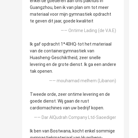
enkel de goederen aan ons pakhuis in
Guangzhou, ben ik van plan om tot meer
materiaal voor mijn gymnastiek opdracht
te geven dit jaar, goede kwaliteit
—— Ontime Lading (de V.A.E)
Ik gaf opdracht 1*40HQ-tot het materiaal
van de containergymnastiek van
Huasheng-Geschiktheid, zeer snelle
levering en de grote dienst. Ik ga een andere
tak openen.
—— mouhamad melhem (Libanon)
Tweede orde, zeer ontime levering en de
goede dienst. Wij gaan de rust
cardiomachines van uw bedrijf kopen.
—— Dar AlQudrah Company Ltd-Saoediger
Ik ben van Bostwana, kocht enkel sommige
gymnastiekmateriaal van Huasheng-