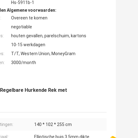
Hs-5911b-1
den Algemene voorwaarden:
:
Overeen te komen
negotiable
s:
houten gevallen, parelschuim, kartons
10-15 werkdagen
es:
T/T, Western Union, MoneyGram
en:
3000/month
k Regelbare Hurkende Rek met
ingen:
140 * 102 * 255 cm
aal::
Elliptische buis 3.5mm dikte