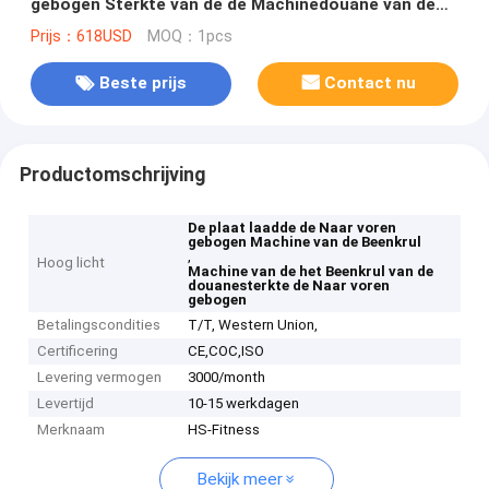
gebogen Sterkte van de de Machinedouane van de
Beenkrul
Prijs：618USD
MOQ：1pcs
Beste prijs
Contact nu
Productomschrijving
De plaat laadde de Naar voren
gebogen Machine van de Beenkrul
,
Hoog licht
Machine van de het Beenkrul van de
douanesterkte de Naar voren
gebogen
Betalingscondities
T/T, Western Union,
Certificering
CE,COC,ISO
Levering vermogen
3000/month
Levertijd
10-15 werkdagen
Merknaam
HS-Fitness
Bekijk meer