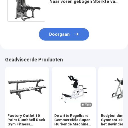
Naar voren gebogen Sterkte van
de de Machinedouane van de
Beenkrul
Doorgaan
Geadviseerde Producten
Factory Outlet 10
De witte Regelbare
Bodybuildings
Pairs Dumbbell Rack
Commerciële Super
Gymnastiekmat
Gym Fitness
Hurkende Machine
het Bevindend