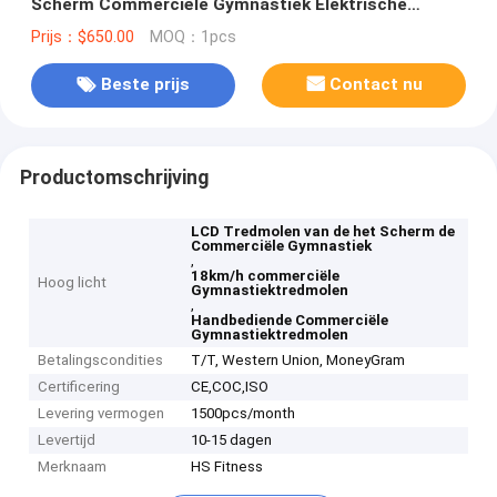
Scherm Commerciële Gymnastiek Elektrische
Drijven
Prijs：$650.00
MOQ：1pcs
Beste prijs
Contact nu
Productomschrijving
LCD Tredmolen van de het Scherm de
Commerciële Gymnastiek
,
18km/h commerciële
Hoog licht
Gymnastiektredmolen
,
Handbediende Commerciële
Gymnastiektredmolen
Betalingscondities
T/T, Western Union, MoneyGram
Certificering
CE,COC,ISO
Levering vermogen
1500pcs/month
Levertijd
10-15 dagen
Merknaam
HS Fitness