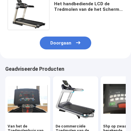
Het handbediende LCD de
Tredmolen van de het Scherm
Commerciële Gymnastiek
Elektrische Drijven
Doorgaan
Geadviseerde Producten
Van het de
De commerciële
5hp op zwaar 
Tredmolenhuis van
Tredmolen van de
berekende