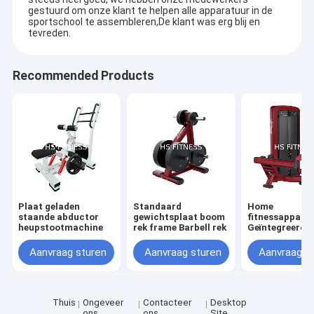
gestuurd om onze klant te helpen alle apparatuur in de
sportschool te assembleren,De klant was erg blij en
tevreden.
Recommended Products
Plaat geladen
Standaard
Home
staande abductor
gewichtsplaat boom
fitnessappara
heupstootmachine
rek frame Barbell rek
Geïntegreerde
fitnesstrainer
Kalververlengi
Aanvraag sturen
Aanvraag sturen
Aanvraag s
Thuis
Ongeveer
Contacteer
Desktop
ons
ons
Site