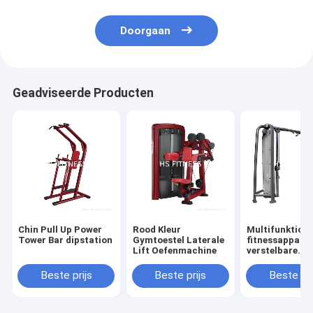
Doorgaan
Geadviseerde Producten
Chin Pull Up Power
Rood Kleur
Multifunktione
Tower Bar dipstation
Gymtoestel Laterale
fitnessappara
Lift Oefenmachine
verstelbare
kabelcrossove
Beste prijs
Beste prijs
Beste pri