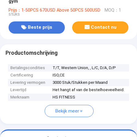
gym
Prijs：1-50PCS 670USD Above 50PCS 500USD
MOQ：1
stuks
Beste prijs
Contact nu
Productomschrijving
Betalingscondities
T/T, Western Union, , L/C, D/A, D/P
Certificering
ISO,CE
Levering vermogen
3000 Stuk/Stukken per Maand
Levertijd
Het hangt af van de bestelhoeveelheid.
Merknaam
HS FITNESS
Bekijk meer