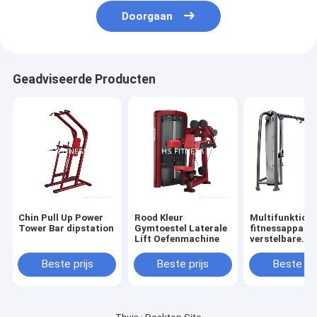
Doorgaan
Geadviseerde Producten
Chin Pull Up Power
Rood Kleur
Multifunktione
Tower Bar dipstation
Gymtoestel Laterale
fitnessappara
Lift Oefenmachine
verstelbare
kabelcrossove
Beste prijs
Beste prijs
Beste pri