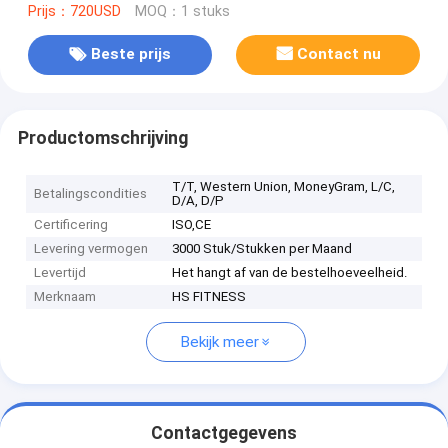
Prijs：720USD
MOQ：1 stuks
Beste prijs
Contact nu
Productomschrijving
T/T, Western Union, MoneyGram, L/C,
Betalingscondities
D/A, D/P
Certificering
ISO,CE
Levering vermogen
3000 Stuk/Stukken per Maand
Levertijd
Het hangt af van de bestelhoeveelheid.
Merknaam
HS FITNESS
Bekijk meer
Contactgegevens