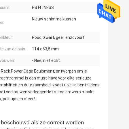
naam:
HS FITNESS
Nieuw schimmelkussen
n:
nkleur:
Rood, zwart, geel, enzovoort.
te van de buis:
114 x 63,5 mm
 vouwen:
- Nee, niet echt.
uat Rack Power Cage Equipment, ontworpen om je
e krachtrommel is een must-have voor elke serieuze
abiliteit en duurzaamheid, zodat u veilig bent tijdens
n met vertrouwen verleggenHet ruime ontwerp maakt
 pull-ups en meer.!
g beschouwd als ze correct worden