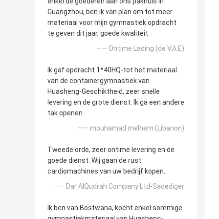
enkel de goederen aan ons pakhuis in
Guangzhou, ben ik van plan om tot meer
materiaal voor mijn gymnastiek opdracht
te geven dit jaar, goede kwaliteit
—— Ontime Lading (de V.A.E)
Ik gaf opdracht 1*40HQ-tot het materiaal
van de containergymnastiek van
Huasheng-Geschiktheid, zeer snelle
levering en de grote dienst. Ik ga een andere
tak openen.
—— mouhamad melhem (Libanon)
Tweede orde, zeer ontime levering en de
goede dienst. Wij gaan de rust
cardiomachines van uw bedrijf kopen.
—— Dar AlQudrah Company Ltd-Saoediger
Ik ben van Bostwana, kocht enkel sommige
gymnastiekmateriaal van Huasheng-