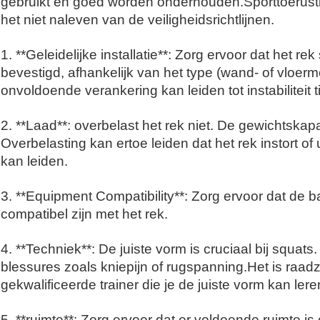
gebruikt en goed worden onderhouden.
Sporttoerust
het niet naleven van de veiligheidsrichtlijnen.
1. **Geleidelijke installatie**: Zorg ervoor dat het re
bevestigd, afhankelijk van het type (wand- of vloer
onvoldoende verankering kan leiden tot instabiliteit t
2. **Laad**: overbelast het rek niet. De gewichtska
Overbelasting kan ertoe leiden dat het rek instort of 
kan leiden.
3. **Equipment Compatibility**: Zorg ervoor dat de b
compatibel zijn met het rek.
4. **Techniek**: De juiste vorm is cruciaal bij squats
blessures zoals kniepijn of rugspanning.Het is raa
gekwalificeerde trainer die je de juiste vorm kan lere
5. **ruimte**: Zorg ervoor dat er voldoende ruimte i