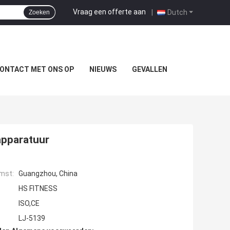
Vraag een offerte aan
|
Dutch
Zoeken
ONTACT MET ONS OP
NIEUWS
GEVALLEN
apparatuur
mst:
Guangzhou, China
HS FITNESS
ISO,CE
LJ-5139