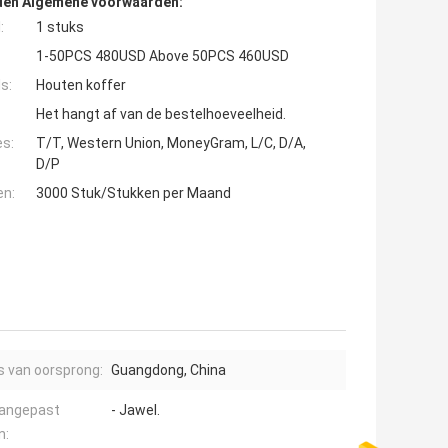
den Algemene voorwaarden:
:
1 stuks
1-50PCS 480USD Above 50PCS 460USD
s:
Houten koffer
Het hangt af van de bestelhoeveelheid.
es:
T/T, Western Union, MoneyGram, L/C, D/A,
D/P
en:
3000 Stuk/Stukken per Maand
s van oorsprong:
Guangdong, China
aangepast
- Jawel.
n: