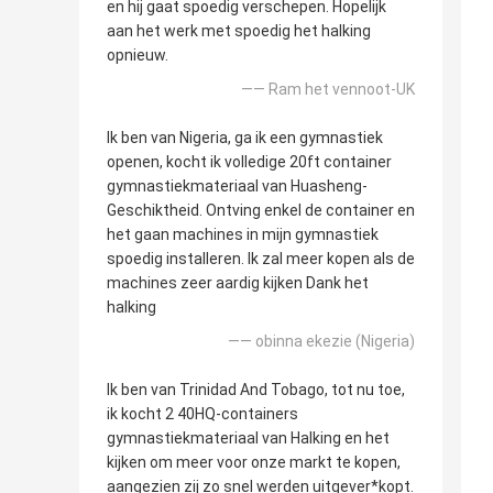
en hij gaat spoedig verschepen. Hopelijk
aan het werk met spoedig het halking
opnieuw.
—— Ram het vennoot-UK
Ik ben van Nigeria, ga ik een gymnastiek
openen, kocht ik volledige 20ft container
gymnastiekmateriaal van Huasheng-
Geschiktheid. Ontving enkel de container en
het gaan machines in mijn gymnastiek
spoedig installeren. Ik zal meer kopen als de
machines zeer aardig kijken Dank het
halking
—— obinna ekezie (Nigeria)
Ik ben van Trinidad And Tobago, tot nu toe,
ik kocht 2 40HQ-containers
gymnastiekmateriaal van Halking en het
kijken om meer voor onze markt te kopen,
aangezien zij zo snel werden uitgever*kopt.