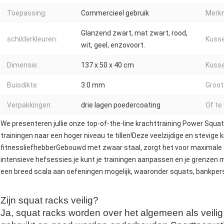
Toepassing:
Commercieel gebruik
Merk
Glanzend zwart, mat zwart, rood,
schilderkleuren:
Kusse
wit, geel, enzovoort.
Dimensie:
137 x 50 x 40 cm
Kusse
Buisdikte:
3.0 mm
Groot
Verpakkingen:
drie lagen poedercoating
Of te
We presenteren jullie onze top-of-the-line krachttraining Power Sq
trainingen naar een hoger niveau te tillen!Deze veelzijdige en stevig
fitnessliefhebberGebouwd met zwaar staal, zorgt het voor maximale st
intensieve hefsessies.je kunt je trainingen aanpassen en je grenze
een breed scala aan oefeningen mogelijk, waaronder squats, bankpers,
Zijn squat racks veilig?
Ja, squat racks worden over het algemeen als veili