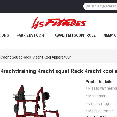
 ONS
FABRIEKSTOCHT
KWALITEITSCONTROLE
NEEM C
 Kracht Squat Rack Kracht Kooi Apparatuur
Krachttraining Kracht squat Rack Kracht kooi 
Productdetails:
Plaats van herko
Merknaam:
Certificering:
Modelnummer: