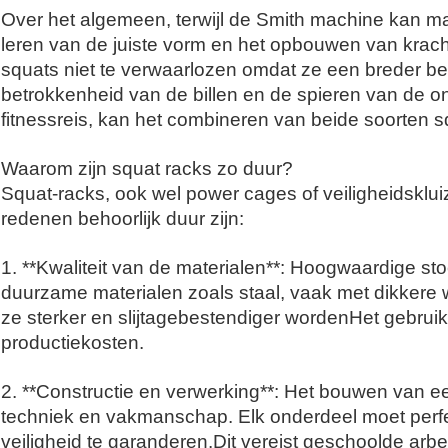
Over het algemeen, terwijl de Smith machine kan m
leren van de juiste vorm en het opbouwen van kracht,
squats niet te verwaarlozen omdat ze een breder b
betrokkenheid van de billen en de spieren van de on
fitnessreis, kan het combineren van beide soorten s
Waarom zijn squat racks zo duur?
Squat-racks, ook wel power cages of veiligheidskl
redenen behoorlijk duur zijn:
1. **Kwaliteit van de materialen**: Hoogwaardige st
duurzame materialen zoals staal, vaak met dikkere
ze sterker en slijtagebestendiger wordenHet gebrui
productiekosten.
2. **Constructie en verwerking**: Het bouwen van e
techniek en vakmanschap. Elk onderdeel moet perfect
veiligheid te garanderen.Dit vereist geschoolde ar