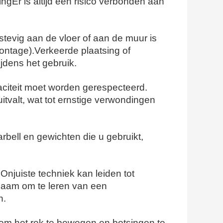
ing
Er is altijd een risico verbonden aan
k stevig aan de vloer of aan de muur is
montage).Verkeerde plaatsing of
ijdens het gebruik.
paciteit moet worden gerespecteerd.
uitvalt, wat tot ernstige verwondingen
arbell en gewichten die u gebruikt,
. Onjuiste techniek kan leiden tot
dzaam om te leren van een
n.
s om het rek te bewegen en botsingen te