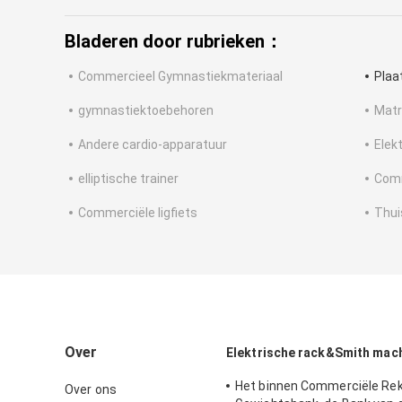
Bladeren door rubrieken：
Commercieel Gymnastiekmateriaal
Plaa
gymnastiektoebehoren
Matr
Andere cardio-apparatuur
Elek
elliptische trainer
Comm
Commerciële ligfiets
Thui
Over
Elektrische rack&Smith mac
Het binnen Commerciële Rek
Over ons