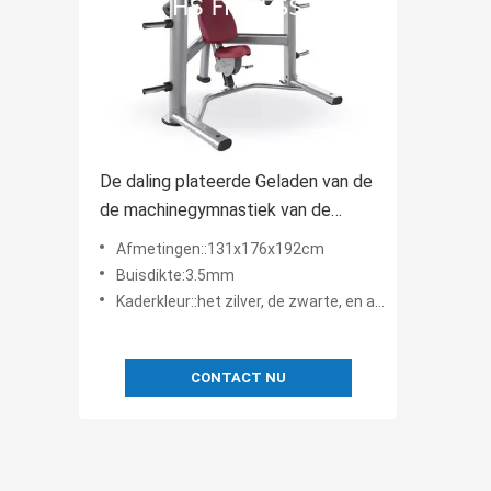
De daling plateerde Geladen van de
de machinegymnastiek van de
Borstpers het Materiaal
Afmetingen::131x176x192cm
Commerciële Gymnastiek
Buisdikte:3.5mm
Kaderkleur::het zilver, de zwarte, en andere kleuren zijn klantgericht
CONTACT NU