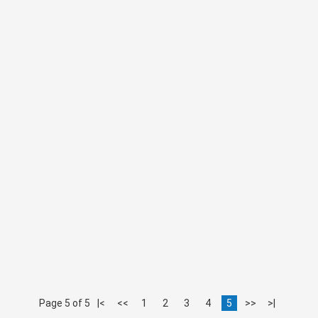
Page 5 of 5
|<
<<
1
2
3
4
5
>>
>|