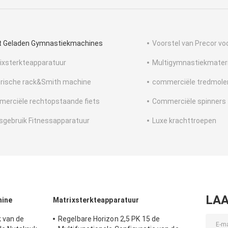
t Geladen Gymnastiekmachines
Voorstel van Precor vo
ixsterkteapparatuur
Multigymnastiekmateri
trische rack&Smith machine
commerciële tredmole
erciële rechtopstaande fiets
Commerciële spinners
sgebruik Fitnessapparatuur
Luxe krachttroepen
LAA
hine
Matrixsterkteapparatuur
 van de
Regelbare Horizon 2,5 PK 15 de