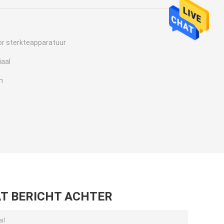
or sterkteapparatuur
aal
n
T BERICHT ACHTER